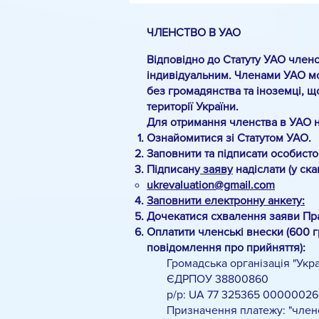
ЧЛЕНСТВО В УАО
Відповідно до Статуту УАО членс
індивідуальним. Членами УАО мо
без громадянства та іноземці, щ
території України.
Для отримання членства в УАО 
Ознайомитися зі Статутом УАО.
Заповнити та підписати особист
Підписану
заяву
надіслати (у ск
ukrevaluation@gmail.com
Заповнити електронну анкету:
Дочекатися схвалення заяви Пр
Оплатити членські внески (600 г
повідомлення про прийняття):
Громадська організація "Украї
ЄДРПОУ 38800860
р/р: UA 77 325365 00000026
Призначення платежу: "членськи