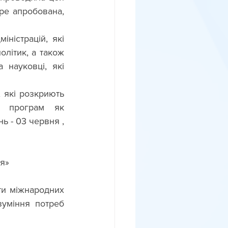
ре апробована, 
ністрацій, які 
літик, а також 
науковці, які 
 які розкриють 
а програм як 
ь - 03 червня , 
ня»
ти міжнародних 
уміння потреб 