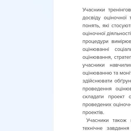
Учасники тренінго
досвіду оціночної 
понять, які стосую
оціночної діяльності
процедури вимірюва
оцінюванні соціа
оцінювання, страте
учасники навчили
оцінюванню та моні
здійснювати обґрун
проведення оцінюв
складати проект о
проведених оціночни
проектів.
 Учасники також мали можливість отримати практичні навички, зокрема, скласти 
технічне завдання