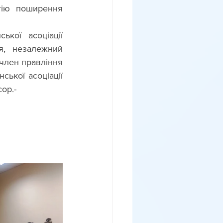
гію поширення 
, незалежний 
член правління 
ької асоціації 
ор.-