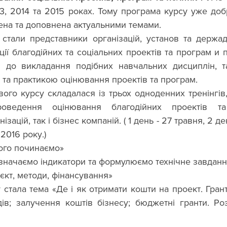
13, 2014 та 2015 роках. Тому програма курсу уже доб
ена та доповнена актуальними темами.  
стали представники організацій, установ та держадмі
ції благодійних та соціальних проектів та програм и по
і до викладання подібних навчальних дисциплін, та 
 та практикою оцінювання проектів та програм.
ого курсу складалася із трьох одноденних тренінгів,
роведення оцінювання благодійних проектів т
зацій, так і бізнес компаній. ( 1 день - 27 травня, 2 ден
2016 року.)
чого починаємо»
изначаємо індикатори та формулюємо технічне завдан
єкт, методи, фінансування»
стала тема «Де і як отримати кошти на проект. Гран
ів; залучення коштів бізнесу; бюджетні гранти. Роз