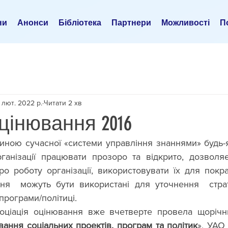
ни
Анонси
Бібліотека
Партнери
Можливості
По
 лют. 2022 р.
Читати 2 хв
цінювання 2016
ною сучасної «системи управління знаннями» будь-якої 
ганізації працювати прозоро та відкрито, дозволяє
ро роботу організації, використовувати їх для покр
я  можуть бути використані для уточнення  стратег
 програми/політиці.
соціація оцінювання вже вчетверте провела щорічни
вання соціальних проектів, програм та політик
». УАО