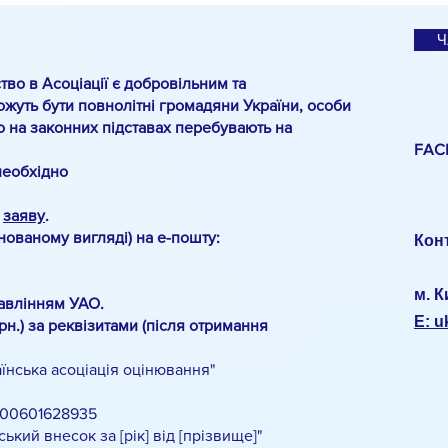
санк
Ч
тво в Асоціації є добровільним та
жуть бути повнолітні громадяни України, особи
о на законних підставах перебувають на
FAC
необхідно
о
заяву
.
анованому вигляді) на е-пошту:
Кон
м. К
авлінням УАО.
E: 
рн.) за реквізитами (після отримання
нська асоціація оцінювання"
00601628935
й внесок за [рік] від [прізвище]"