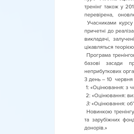
тренінг також у 20
перевірена,   оновл
Учасниками курсу 
причетні до реаліза
викладачі, залучен
цікавляться теорією
Програма тренінгов
базові засади п
неприбуткових органі
3 день – 10  червня 
 1: «Оцінювання: з 
 2: «Оцінювання: в
 3: 
«Оцінювання: об'
Новинкою тренінгу 
та зарубіжних фонд
донорів.»