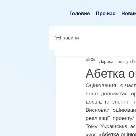
Головне
Про нас
Нови
Усі новини
Лариса Пильгун
15
Абетка о
Оцінювання  є части
воно допомагає ор
досвід та знання п
Висновки оцінюванн
реалізації  проекту/
Тому Українська а
курс «
Абетка оціню