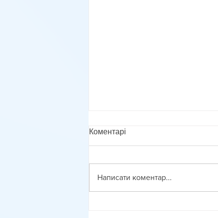
Коментарі
Написати коментар...
Методика оцінювання
фасилітованого діалогу