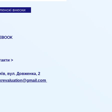
ції
ленскі внески
EBOOK
такти >
иїв, вул. Довженка, 2
ukrevaluation@gmail.com