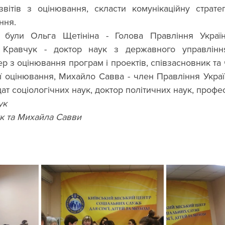
звітів з оцінювання, скласти комунікаційну страте
ння.  
 Кравчук - доктор наук з державного управління
ер з оцінювання програм і проектів, співзасновник та 
ії оцінювання, Михайло Савва - член Правління Українс
ат соціологічних наук, доктор політичних наук, профес
ук
ук та Михайла Савви