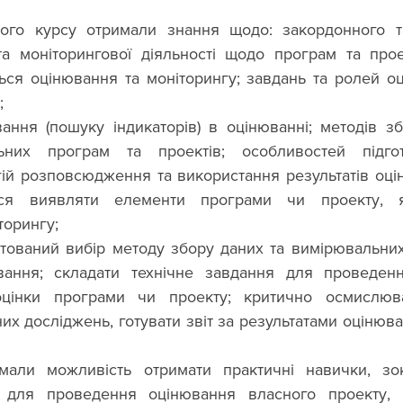
вого курсу отримали знання щодо: закордонного та
та моніторингової діяльності щодо програм та проек
ться оцінювання та моніторингу; завдань та ролей оц
;
ння (пошуку індикаторів) в оцінюванні; методів зб
льних програм та проектів; особливостей підгот
гій розповсюдження та використання результатів оці
ся виявляти елементи програми чи проекту, як
торингу;
тований вибір методу збору даних та вимірювальних
ання; складати технічне завдання для проведенн
цінки програми чи проекту; критично осмислюват
х досліджень, готувати звіт за результатами оцінюва
 для проведення оцінювання власного проекту, п