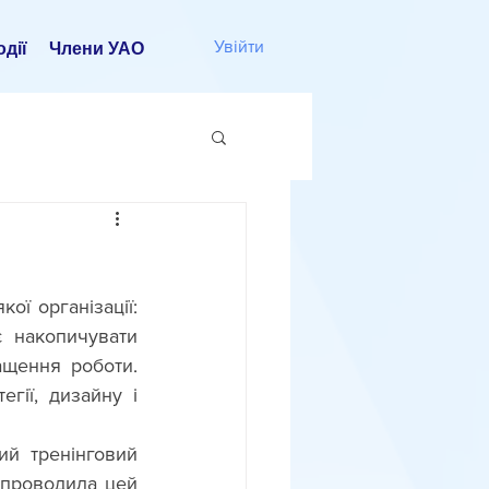
Увійти
дії
Члени УАО
організації:   
 накопичувати 
ащення роботи. 
ії, дизайну і 
й тренінговий 
 проводила цей 