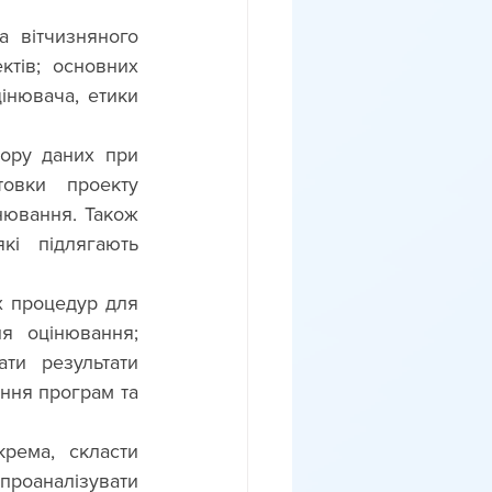
 вітчизняного 
тів; основних 
інювача, етики 
ору даних при 
овки проекту 
нювання. Також 
і підлягають 
 процедур для 
я оцінювання; 
и результати 
ння програм та 
роаналізувати 