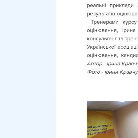
реальні приклади 
результатів оцінюва
 Тренерами курсу були Ольга Щетініна - Голова Правління Української асоціації 
оцінювання, Ірина
консультант та трен
Української асоціац
оцінювання,  кандид
Автор - Ірина Кравч
Фото - Ірини Кравч