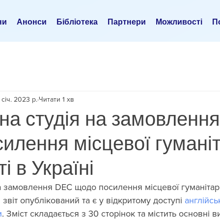
ни
Анонси
Бібліотека
Партнери
Можливості
По
 січ. 2023 р.
Читати 1 хв
на студія на замовлення
илення місцевої гумані
і в Україні
а замовлення DEC щодо посилення місцевої гуманітарн
 звіт опублікований та є у відкритому доступі 
англійсь
и
. Зміст складається з 30 сторінок та містить основні в