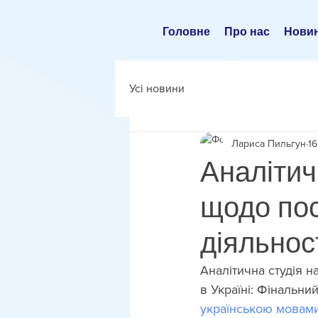
Головне
Про нас
Нови
Усі новини
Лариса Пильгун
16
Аналітич
щодо пос
діяльност
Аналітична студія н
в Україні: Фінальний
українською мовам