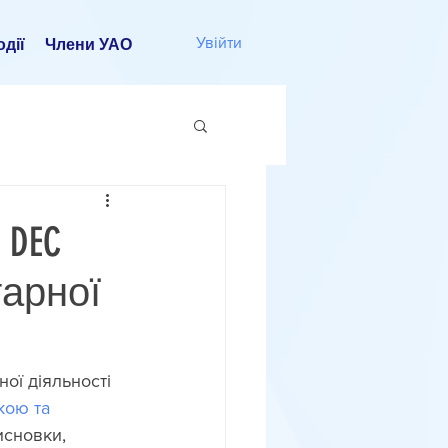
Увійти
дії
Члени УАО
 DEC
тарної
ої діяльності 
кою та 
исновки, 