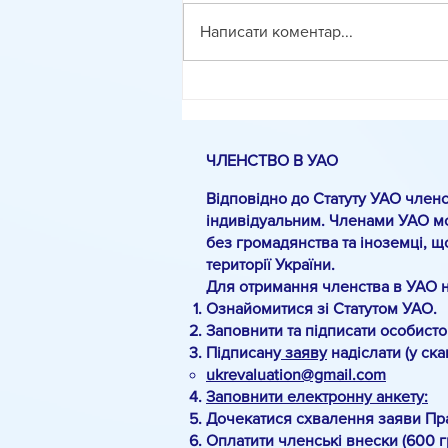
Написати коментар...
Методика оцінювання
фасилітованого діалогу
ЧЛЕНСТВО В УАО
Відповідно до Статуту УАО членс
індивідуальним. Членами УАО мо
без громадянства та іноземці, щ
території України.
Для отримання членства в УАО 
Ознайомитися зі Статутом УАО.
Заповнити та підписати особист
Підписану
заяву
надіслати (у ск
ukrevaluation@gmail.com
Заповнити електронну анкету:
Дочекатися схвалення заяви Пр
Оплатити членські внески (600 г