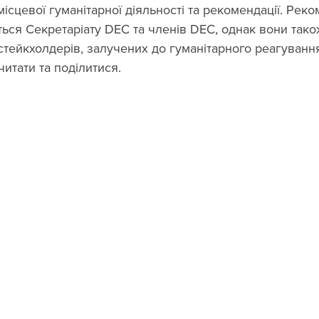
місцевої гуманітарної діяльності та рекомендації. Реко
ься Секретаріату DEC та членів DEC, однак вони також
стейкхолдерів, залучених до гуманітарного реагування в
итати та поділитися.