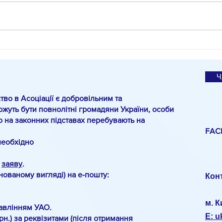
#КіноМіО
Спец
О.Па
санк
Ч
тво в Асоціації є добровільним та
жуть бути повнолітні громадяни України, особи
о на законних підставах перебувають на
FAC
необхідно
о
заяву
.
анованому вигляді) на е-пошту:
Кон
м. К
авлінням УАО.
E: 
рн.) за реквізитами (після отримання