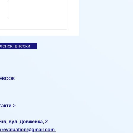
іальне дослідження
вленко про експортні
ції
ленскі внески
EBOOK
такти >
иїв, вул. Довженка, 2
ukrevaluation@gmail.com