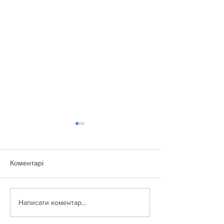
Коментарі
#КіноМіО
Спеціальне дос
Написати коментар...
О.Павленко про