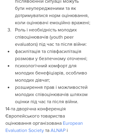
післявоєнній ситуації можуть 
бути неупередженими та як 
дотримуватися норм оцінювання, 
коли оцінювачі емоційно вражені;
Роль і необхідність молодих 
співоцінювачів (youth peer 
evaluators) під час та після війни:
фасилітація та співфасилітація 
розмови у безпечному оточенні;
психологічний комфорт для 
молодих бенефіціарів, особливо 
молодих дівчат;
розширення прав і можливостей 
молодих співоцінювачів шляхом 
оцінки під час та після війни.
14-та дворічна конференція 
Європейського товариства 
оцінювання організована 
European 
Evaluation Society
 та 
ALNAP
 і 