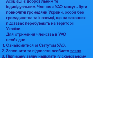
Асоціації є добровільним та
індивідуальним. Членами УАО можуть бути
повнолітні громадяни України, особи без
громадянства та іноземці, що на законних
підставах перебувають на території
України.
Для отримання членства в УАО
необхідно
Ознайомитися зі Статутом УАО.
Заповнити та підписати особисто
заяву
.
Підписану
заяву
надіслати (у сканованому
вигляді) на е-пошту:
ukrevaluation@gmail.com
Заповнити електронну анкету:
Дочекатися схвалення заяви Правлінням
УАО.
Оплатити членські внески (600 грн.) за
реквізитами (після отримання
повідомлення про прийняття):
Громадська організація "Українська
асоціація оцінювання"
ЄДРПОУ
38800860
р/р: UA
77 325365
0000002600601628935