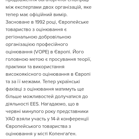
між експертами двох організацій, яке 
тепер має офіційний вимір. 
Засноване в 1992 році, Європейське 
товариство з оцінювання є 
регіональною добровільною 
організацією професійного 
оцінювання (VOPE) в Європі. Його 
головною метою є просування теорії, 
практики та використання 
високоякісного оцінювання в Європі 
та за її межами. Тепер українські 
фахівці з оцінювання матимуть ще 
більше можливостей долучатися до 
діяльності EES. Нагадаємо, що в 
червні минулого року представники 
УАО взяли участь у 
14-й конференції 
Європейського товариства з 
оцінювання у місті Копенгаґен. 