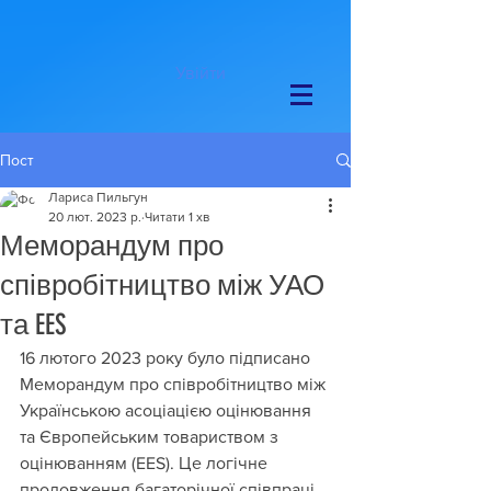
Увійти
Пост
Лариса Пильгун
20 лют. 2023 р.
Читати 1 хв
Меморандум про
співробітництво між УАО
та EES
16 лютого 2023 року було підписано 
Меморандум про співробітництво між 
Українською асоціацією оцінювання 
та Європейським товариством з 
оцінюванням (EES). Це логічне 
продовження багаторічної співпраці 