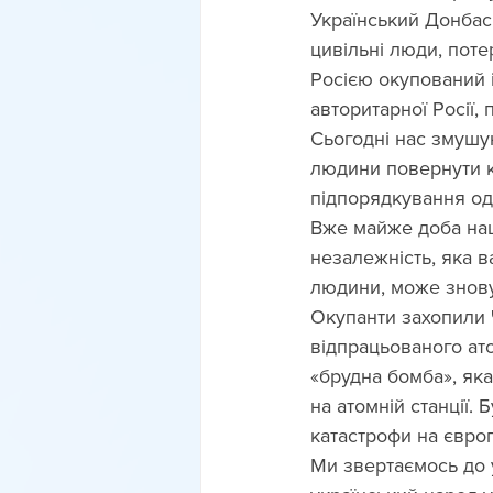
Український Донбас 
цивільні люди, поте
Росією окупований і
авторитарної Росії
Сьогодні нас змушую
людини повернути кр
підпорядкування од
Вже майже доба наш
незалежність, яка 
людини, може знову
Окупанти захопили 
відпрацьованого ато
«брудна бомба», яка
на атомній станції. 
катастрофи на євро
Ми звертаємось до у