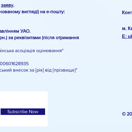
о
заяву
.
анованому вигляді) на е-пошту:
Кон
м. К
авлінням УАО.
E: 
рн.) за реквізитами (після отримання
нська асоціація оцінювання"
00601628935
й внесок за [рік] від [прізвище]"
Subscribe Now
© 2