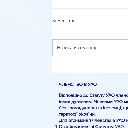
Коментарі
Написати коментар...
Методика оцінювання
фасилітованого діалогу
ЧЛЕНСТВО В УАО
Відповідно до Статуту УАО членс
індивідуальним. Членами УАО мо
без громадянства та іноземці, щ
території України.
Для отримання членства в УАО 
Ознайомитися зі Статутом УАО.