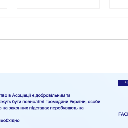
#КіноМіО
Спец
О.Па
санк
Ч
тво в Асоціації є добровільним та
жуть бути повнолітні громадяни України, особи
о на законних підставах перебувають на
FAC
необхідно