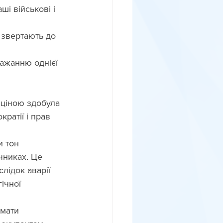
і військові і 
 звертають до 
ажанню однієї 
 ціною здобула 
ратії і прав 
 тон 
чниках. Це 
лідок аварії 
ічної 
мати 