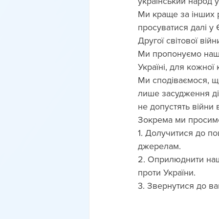
український народ у
Ми краще за інших р
просуватися далі у
Другої світової війн
Ми пропонуємо наши
Україні, для кожної 
Ми сподіваємося, що
лише засудження дій 
не допустять війни 
Зокрема ми просимо
1. Долучитися до по
джерелам.
2. Оприлюднити наш
проти України.
3. Звернутися до ва