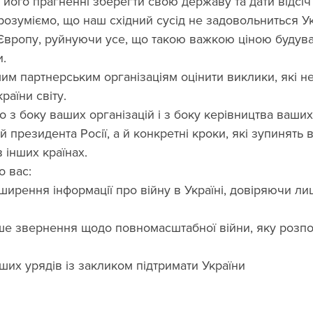
 його прагненні зберегти свою державу та дати відсіч
озуміємо, що наш східний сусід не задовольниться Ук
 Європу, руйнуючи усе, що такою важкою ціною будува
и.
м партнерським організаціям оцінити виклики, які не
країни світу.
 з боку ваших організацій і з боку керівництва ваших
президента Росії, а й конкретні кроки, які зупинять ві
в інших країнах.
 вас:
ширення інформації про війну в Україні, довіряючи ли
е звернення щодо повномасштабної війни, яку розпо
ших урядів із закликом підтримати України