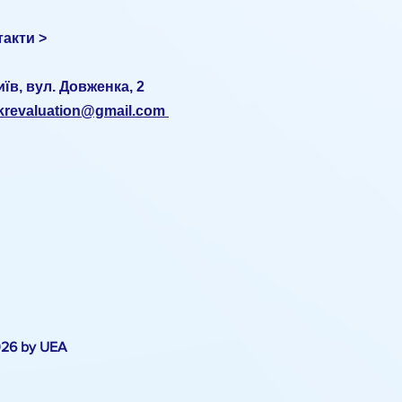
такти >
иїв, вул. Довженка, 2
ukrevaluation@gmail.com
026 by UEA