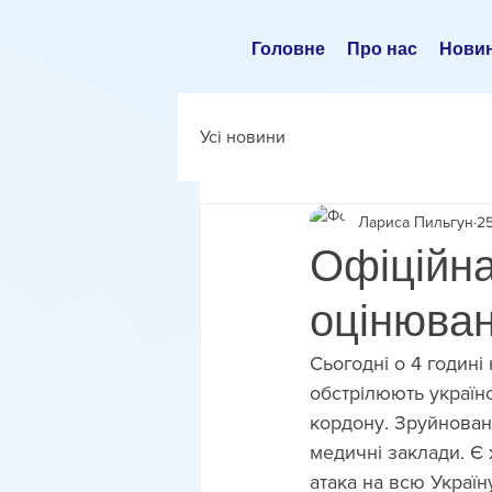
Головне
Про нас
Нови
Усі новини
Лариса Пильгун
25
Офіційна
оцінюван
Сьогодні о 4 годині 
обстрілюють українсь
кордону. Зруйновані
медичні заклади. Є 
атака на всю Україн