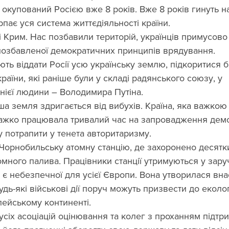
окупований Росією вже 8 років. Вже 8 років гинуть наш
рпає уся система життєдіяльності країни.
 Крим. Нас позбавили територій, українців примусово
, позбавленої демократичних принципів врядування.
ть віддати Росії усю українську землю, підкоритися б
аїни, які раніше були у складі радянського союзу, у 
нієї людини – Володимира Путіна.
а земля здригається від вибухів. Країна, яка важкою
важко працювала тривалий час на запровадження демок
 потрапити у тенета авторитаризму.
Чорнобильську атомну станцію, де захоронено десятки
много палива. Працівники станції утримуються у зару
 є небезпечної для усієї Європи. Вона утворилася внас
Будь-які військові дії поруч можуть призвести до еколог
пейському континенті.
сіх асоціацій оцінювання та колег з проханням підтри