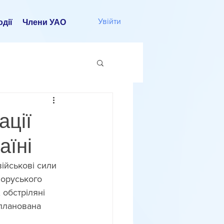
Увійти
дії
Члени УАО
ації
аїні
військові сили 
лоруського 
 обстріляні 
спланована 