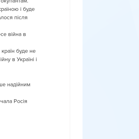
 окупантам.
раїною і буде 
лося після 
се війна в 
 країн буде не 
йну в Україні і 
ше надійним 
чала Росія 