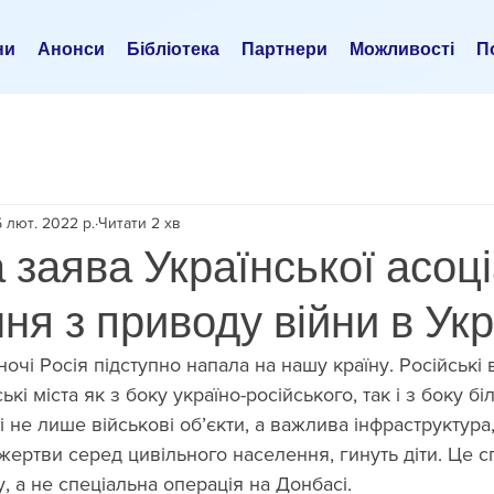
ни
Анонси
Бібліотека
Партнери
Можливості
По
 лют. 2022 р.
Читати 2 хв
 заява Української асоці
ня з приводу війни в Укр
ночі Росія підступно напала на нашу країну. Російські 
кі міста як з боку україно-російського, так і з боку бі
 не лише військові об’єкти, а важлива інфраструктура,
жертви серед цивільного населення, гинуть діти. Це 
у, а не спеціальна операція на Донбасі.