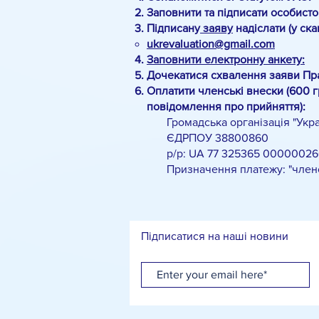
Заповнити та підписати особист
Підписану
заяву
надіслати (у ск
ukrevaluation@gmail.com
Заповнити електронну анкету:
Дочекатися схвалення заяви Пр
Оплатити членські внески (600 г
повідомлення про прийняття):
Громадська організація "Украї
ЄДРПОУ 38800860
р/р: UA 77 325365 00000026
Призначення платежу: "членськи
Підписатися на наші новини