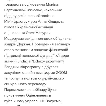
товариства оцінювання Моніка 
Бартошевіч-Ніжьолак, начальник 
відділу регіональної політик 
Мінінфраструктури Алла Кінщак та 
голова Української асоціації 
оцінювання Олег Мазурик. 
Модерував захід член двох об’єднань 
Андрій Деркач. Проведення вебінару 
стало можливим завдяки фінансовій 
підтримці польської фундації «Лідери 
змін» (Fundacja “Liderzy przemian”). 
Завдяки мікрогранту відбулася 
закупівля онлайн-платформи ZOOM 
та послуг з польсько-українського 
синхронного перекладу.
Перша частина вебінару була 
присвячена Оцінюванню в 
публічному управлінні. Зокрема, 