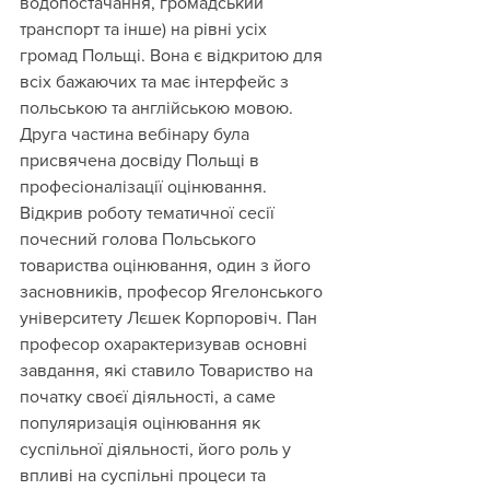
водопостачання, громадський 
транспорт та інше) на рівні усіх 
громад Польщі. Вона є відкритою для 
всіх бажаючих та має інтерфейс з 
польською та англійською мовою.
Друга частина вебінару була 
присвячена досвіду Польщі в 
професіоналізації оцінювання. 
Відкрив роботу тематичної сесії 
почесний голова Польського 
товариства оцінювання, один з його 
засновників, професор Ягелонського 
університету Лєшек Корпоровіч. Пан 
професор охарактеризував основні 
завдання, які ставило Товариство на 
початку своєї діяльності, а саме 
популяризація оцінювання як 
суспільної діяльності, його роль у 
впливі на суспільні процеси та 