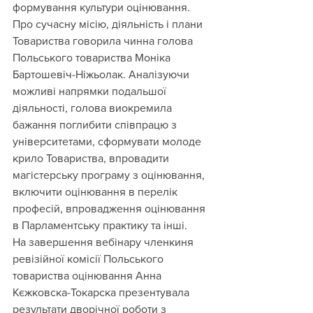
формування культури оцінювання.
Про сучасну місію, діяльність і плани 
Товариства говорила чинна голова 
Польського товариства Моніка 
Бартошевіч-Ніжьолак. Аналізуючи 
можливі напрямки подальшої 
діяльності, голова виокремила 
бажання поглибити співпрацю з 
університетами, сформувати молоде 
крило Товариства, впровадити 
магістерську програму з оцінювання, 
включити оцінювання в перелік 
професій, впровадження оцінювання 
в Парламентську практику та інші.
На завершення вебінару членкиня 
ревізійної комісії Польського 
товариства оцінювання Анна 
Кєжковска-Токарска презентувала 
результати дворічної роботи з 