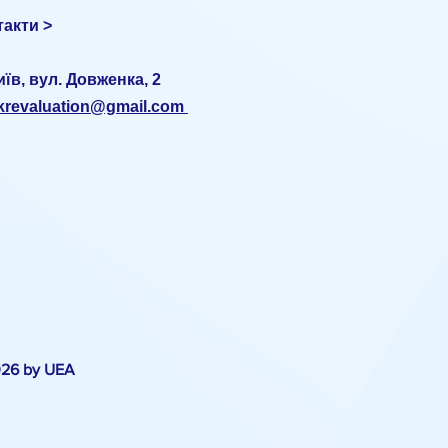
такти >
иїв, вул. Довженка, 2
ukrevaluation@gmail.com
026 by UEA