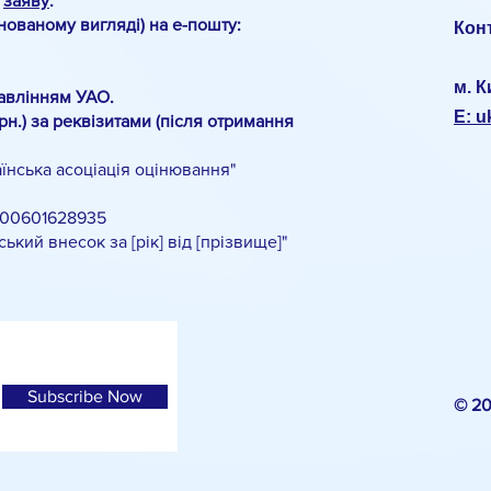
о
заяву
.
анованому вигляді) на е-пошту:
Кон
м. К
авлінням УАО.
E: 
рн.) за реквізитами (після отримання
нська асоціація оцінювання"
00601628935
й внесок за [рік] від [прізвище]"
Subscribe Now
© 2