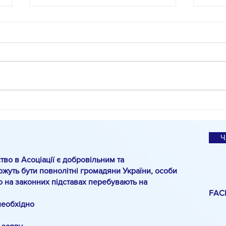
#КіноМіО
Спец
О.Па
санк
Ч
тво в Асоціації є добровільним та
жуть бути повнолітні громадяни України, особи
о на законних підставах перебувають на
FAC
необхідно