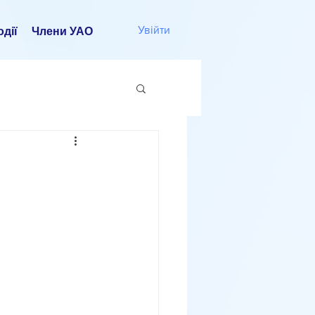
Увійти
дії
Члени УАО