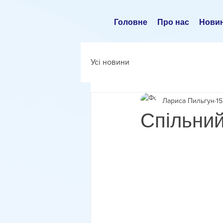
Головне
Про нас
Нови
Усі новини
Лариса Пильгун
15
Спільний