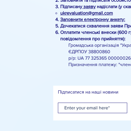
Заповнити та підписати особист
Підписану
заяву
надіслати (у ск
ukrevaluation@gmail.com
Заповнити електронну анкету:
Дочекатися схвалення заяви Пр
Оплатити членські внески (600 г
повідомлення про прийняття):
Громадська організація "Украї
ЄДРПОУ 38800860
р/р: UA 77 325365 00000026
Призначення платежу: "членськи
Підписатися на наші новини