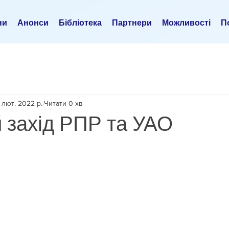
ни
Анонси
Бібліотека
Партнери
Можливості
По
 лют. 2022 р.
Читати 0 хв
 захід РПР та УАО