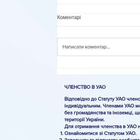
Коментарі
Написати коментар...
Методика оцінювання
фасилітованого діалогу
ЧЛЕНСТВО В УАО
Відповідно до Статуту УАО членс
індивідуальним. Членами УАО мо
без громадянства та іноземці, щ
території України.
Для отримання членства в УАО 
Ознайомитися зі Статутом УАО.