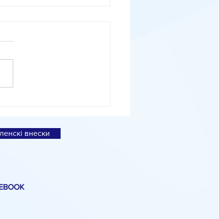
іальне дослідження
вленко про експортні
ції
ленскі внески
EBOOK