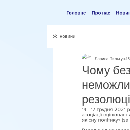
Головне
Про нас
Нови
Усі новини
Лариса Пильгун
15
Чому без
неможлив
резолюці
14 - 17 грудня 2021
асоціації оцінюван
якісну політику» (за