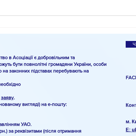
Спец
О.Па
санк
Ч
тво в Асоціації є добровільним та
жуть бути повнолітні громадяни України, особи
о на законних підставах перебувають на
FAC
необхідно
о
заяву
.
анованому вигляді) на е-пошту:
Кон
м. К
авлінням УАО.
E: 
рн.) за реквізитами (після отримання