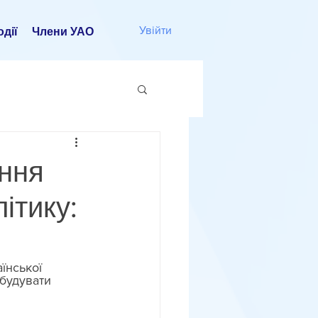
Увійти
дії
Члени УАО
ання
ітику:
їнської 
будувати 