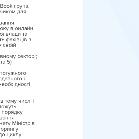
Book група, 
нчиком для 
вання 
року в онлайн 
ї влади та 
ь фахівців з 
 своїй 
вному секторі; 
та 5) 
потужного 
давчого і 
еобхідності 
 тому числі і 
можуть 
 порядку 
вання 
ету Міністрів 
торингу 
до циклу 