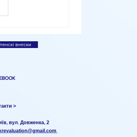
іальне дослідження
вленко про експортні
ції
ленскі внески
EBOOK
такти >
иїв, вул. Довженка, 2
ukrevaluation@gmail.com