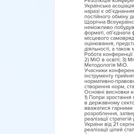
Резолюція конферен
Українська асоціаці
наразі є об’єднання
постійного обміну д
Щорічна Всеукраїнс
неможливо побудуват
форматі, об’єднала 
місцевого самовряду
оцінювання, предста
діяльності, а також
Робота конференції 
2) МіО в освіті; 3) М
Методологія МіО. 
Учасники конферен
інструменту прийня
нормативно-правово
створення норм, ста
Основні висновки к
1) Попри зростання п
в державному сектор
вважатися гарними 
розроблення, затве
реалізації стратегі
України від 21 серп
реалізації цілей ст