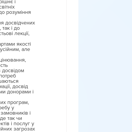
ішнє і 
вітніх 
до розуміння 
ня досвідчених 
так і до 
ьові лекції, 
артами якості 
кусійним, але 
 
оцінювання, 
сть 
з досвідом 
потреб 
шаються 
ції, досвід 
ми донорами і 
их програм, 
ребу у 
 замовників і 
де так чи 
тів і послуг у 
ійних загрозах 