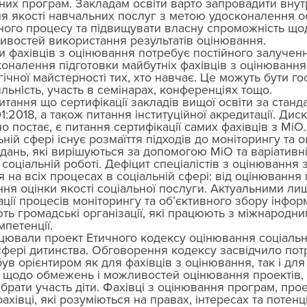
них програм. Закладам освіти варто запровадити внутр
я якості навчальних послуг з метою удосконалення ос
ного процесу та підвищувати власну спроможність що
ивостей використання результатів оцінювання. 
и фахівців з оцінювання потребує постійного залучен
коналення підготовки майбутніх фахівців з оцінювання, 
чної майстерності тих, хто навчає. Це можуть бути гост
яльність, участь в семінарах, конференціях тощо. 
итання що сертифікації закладів вищої освіти за станд
1:2018, а також питання інституційної акредитації. Дис
о постає, є питання сертифікації самих фахівців з МіО.
ьній сфері існує розмаїття підходів до моніторингу та 
ань, які вирішуються за допомогою МіО та варіативні
соціальній роботі. Дефіцит спеціалістів з оцінювання 
 на всіх процесах в соціальній сфері: від оцінювання 
ння оцінки якості соціальної послуги. Актуальними ли
ії процесів моніторингу та об’єктивного збору інформа
ь громадські організації, які працюють з міжнародни
петенції. 
цювали проект Етичного кодексу оцінювання соціальн
 сфері дитинства. Обговорення кодексу засвідчило пот
був орієнтиром як для фахівців з оцінювання, так і для
я щодо обмежень і можливостей оцінювання проектів, 
брати участь діти. Фахівці з оцінювання програм, проек
ахівці, які розуміються на правах, інтересах та потенц