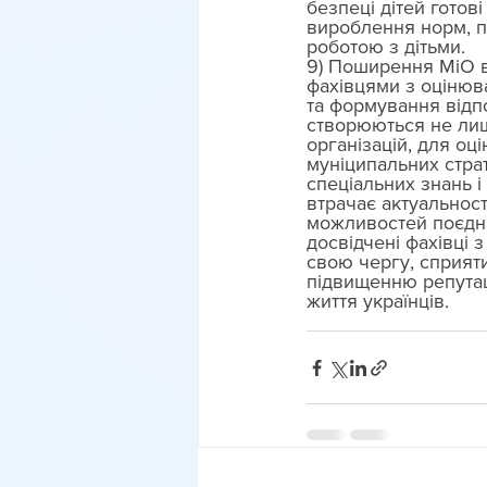
безпеці дітей готов
вироблення норм, п
роботою з дітьми. 
9) Поширення МіО в 
фахівцями з оцінюв
та формування відпо
створюються не лише
організацій, для оц
муніципальних страт
спеціальних знань і
втрачає актуальност
можливостей поєднан
досвідчені фахівці 
свою чергу, сприят
підвищенню репутаці
життя українців.