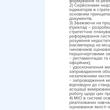
формування та реалі
2) Серйозними недо
індикаторів в страт
основним принципам
документів. 
3) Зважаючи на про
(приклад – розробк
стратегічне планув
реформування систе
розуміння недостатн
(насамперед на місц
чиновників оцінюва
першочерговими за
− регламентацію та 
офіційних); 
− удосконалення ме
запровадження обов
незалежними експе
− запровадження мо
відповідно до стан
асоціації вимірюван
роботу щодо цих пр
4) МіО в системі ос
реалізованих навчал
оцінювання якості о