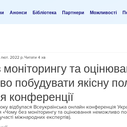
ни
Анонси
Бібліотека
Партнери
Можливості
По
 лют. 2022 р.
Читати 4 хв
 моніторингу та оцінюв
о побудувати якісну пол
я конференції
 року відбулася Всеукраїнська онлайн конференція Укра
ня «Чому без моніторингу та оцінювання неможливо по
 участі міжнародних експертів).