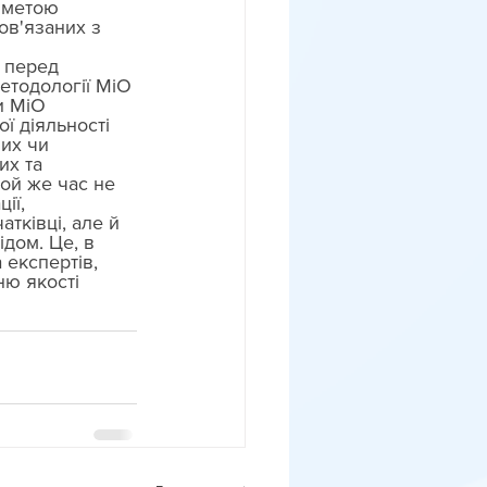
 метою 
ов'язаних з 
 перед 
етодології МіО 
и МіО 
ї діяльності 
их чи 
их та 
той же час не 
ії, 
тківці, але й 
дом. Це, в 
експертів, 
ню якості 