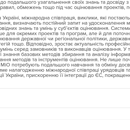
і до подальшого узагальнення своїх знань та досвіду з
равил, обмежень тощо під час оцінювання проектів, п
Україні, міжнародна співпраця, виклики, які постають
ання, визначають постійний запит на удосконалення м
відних знань та умінь у суб’єктів оцінювання. Систем
 для окремих проектів та програм, але й для поточно
інювання державної чи регіональної політики, державн
егій тощо. Відповідно, зростає актуальність професійн
 умінь серед замовників та виконавців оцінювання. У 
і знання базових методів збирання та аналізу інформац
ня методів та інструментів оцінювання. Не лише поча
з МіО потребують подальшого навчання та обміну досві
име налагодженню міжнародної співпраці урядовців та 
ї України, прискоренню її інтеграції до ЄС, покращен