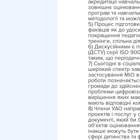
акредитації навчаль
зовнішнє оцінюванн
програм та навчаль
методології та можл
5) Процес підготовк
фахівців як до удос
покращення педагогі
тренінги, спільна ді
6) Дискусійними є п
(ДСТУ) серії ISO 900
таким, що періодичн
7) Сьогодні в соціал
широкий спектр завд
застосування МіО в 
роботи позначається
громади до здійсне
проблеми цифровізац
вирішення яких мают
мають відповідні ком
8) Члени УАО напра
проектів і послуг у
документі, який би 
об'єктів оцінюванн
інакше можуть бути 
сфері дитинства та ф