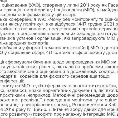
ції
я оцінювання (УАО), створена у липні 2011 року як Face
м фахівців з моніторингу і оцінювання (МіО), та майда
освідом та інформацією у цій сфері. 
ька конференція УАО «Чому без моніторингу та оціню
и якісну політику», яка відбулася 14-17 грудня 2021 
фахівців з оцінювання, представників органів державно
вання, представників навчальних закладів, які готуют
вників установ і організацій, які запроваджують МіО у
 міжнародних експертів. 
відбулася у форматі тематичних секцій: 1) МіО в держа
іО у соціальній сфері; 4) Політика в сфері захисту дітей 
ції сформували бачення щодо запровадження МіО як 
ття управлінських рішень, вказали на проблеми законо
го забезпечення оцінювання в державному секторі, н
ндартів і кодексів для фахового середовища тощо. 
онференції: 
опиту на МіО в усіх сферах суспільного життя країни, в
і, наявності низки нормативних документів, які вже 
практиками (наприклад, Методичні рекомендації щодо
рдження, реалізації, проведення моніторингу та оціню
й розвитку територіальних громад, Розпорядження Кабін
ня 2019 року № 686-р. «Питання збору даних для моні
алого розвитку») говорити про належну інтеграцію МіО 