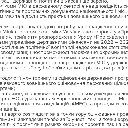
зації державної політики в Україні ще зарано. 
ліками МіО в державному секторі є невідповідність с
егічних та програмних документах національного і місц
 МіО та відсутність практики зовнішнього оцінювання
демонстровану владою потребу запровадження і вик
а Міністерством економіки України законопроєкту «П
ання», прийняття розпорядження Уряду «Про схвалення
ми управління державними фінансами на 2022 – 2025
ості лише політичної волі та тлі недосконалої статисти
евому рівні) і неспроможності/небажання окремих інст
ти якість політики за належними практиками, вважаєм
вданнями повноцінного запровадження МіО у держав
організацію збору і обробки даних з різних джерел (н
тодології моніторингу та оцінювання державних прогр
’язкового зовнішнього оцінювання державних цільо
ртами; 
ніторингу й оцінювання успішності комунікацій органі
дартів ЄС з урахуванням Барселонських принципів Між
ня та оцінювання комунікацій (AMEC) та проводити ро
инципів. 
віти варто розглядати як з точки зору оцінювання проек
ьними закладами та/або за їх участі, так і з точки зор
світніх послуг як в рамках окремих проектів, так і в р