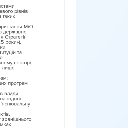
истеми 
евого рівнів 
 таких 
ористання МіО 
ро державне 
 Стратегії 
 роки»), 
ки 
итуцій та 
о 
ному секторі:
е лише 
ам; − 
вих програм 
в влади 
народної 
з’яснювальну 
тів, 
у зовнішнього 
амках 