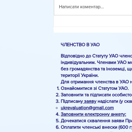
Написати коментар...
Методика оцінювання
фасилітованого діалогу
ЧЛЕНСТВО В УАО
Відповідно до Статуту УАО членс
індивідуальним. Членами УАО мо
без громадянства та іноземці, щ
території України.
Для отримання членства в УАО 
Ознайомитися зі Статутом УАО.
Заповнити та підписати особист
Підписану
заяву
надіслати (у ск
ukrevaluation@gmail.com
Заповнити електронну анкету:
Дочекатися схвалення заяви Пр
Оплатити членські внески (600 г