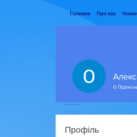
Головне
Про нас
Нови
Алекс
0
Підписн
Profile
Профіль