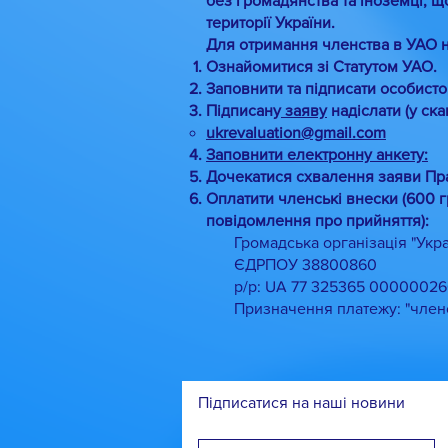
без громадянства та іноземці, щ
останні три роки. У звіті
території України.
було висвітлено
Для отримання членства в УАО 
розвиток професійної
Ознайомитися зі Статутом УАО.
спільноти оцінювання,
Заповнити та підписати особист
посилення...
Підписану
заяву
надіслати (у ск
ukrevaluation@gmail.com
Заповнити електронну анкету:
Дочекатися схвалення заяви Пр
Оплатити членські внески (600 г
повідомлення про прийняття):
Громадська організація "Украї
ЄДРПОУ 38800860
р/р: UA 77 325365 00000026
Призначення платежу: "членськи
Підписатися на наші новини