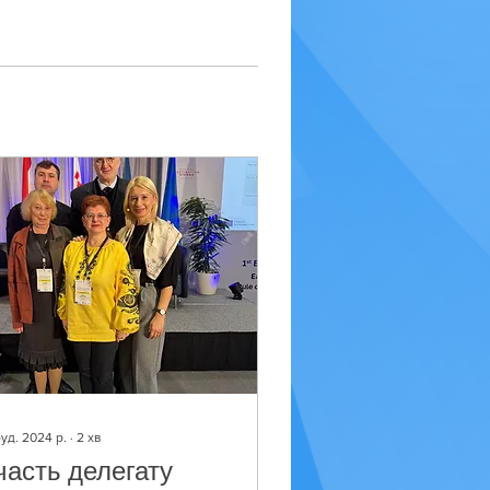
руд. 2024 р.
∙
2
хв
часть делегату