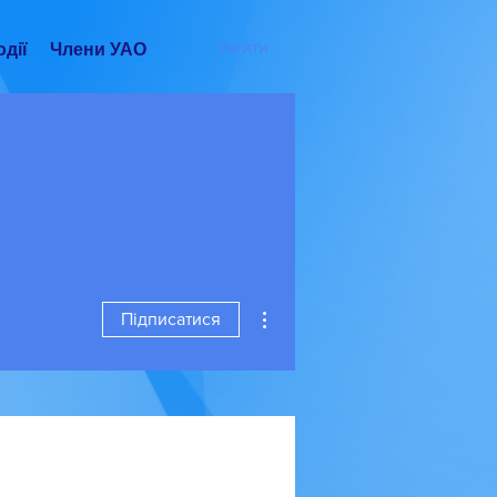
Увійти
дії
Члени УАО
Інші дії
Підписатися