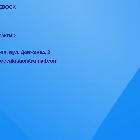
EBOOK
такти >
иїв, вул. Довженка, 2
ukrevaluation@gmail.com