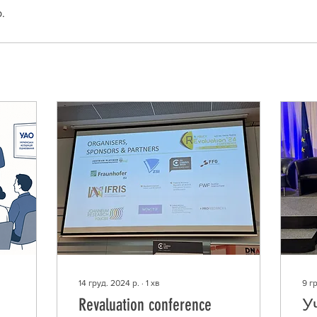
.
14 груд. 2024 р.
∙
1
хв
9 г
Revaluation conference
У