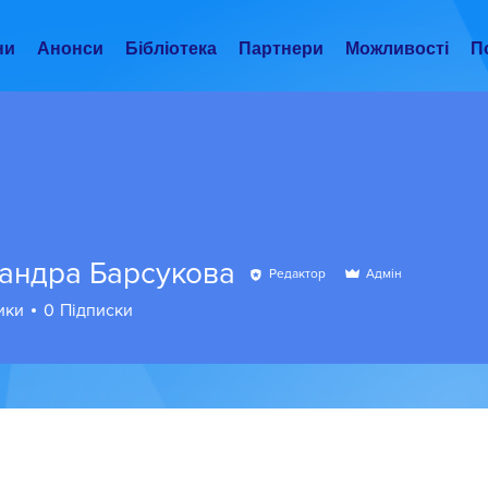
ни
Анонси
Бібліотека
Партнери
Можливості
По
андра Барсукова
Редактор
Адмін
ики
0
Підписки