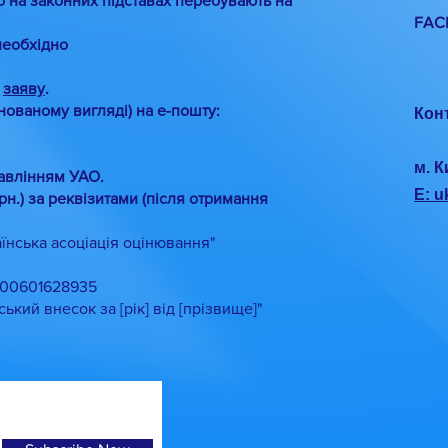
о на законних підставах перебувають на
FAC
необхідно
о
заяву
.
анованому вигляді) на е-пошту:
Кон
м. К
авлінням УАО.
E: 
рн.) за реквізитами (після отримання
нська асоціація оцінювання"
00601628935
й внесок за [рік] від [прізвище]"