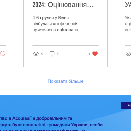
2024: Оцінювання
У
а
науково-технічної та
Ф
4-6 грудня у Відня
Ук
та
інноваційної
г
відбулася конференція,
оц
присвячена оцінюванню
вп
ро
політики.
с
науково-технічної та
що
С
інноваційної політики.
гр
УАО представляла
су
п
Ольга...
9
0
1
пар
Показати більше
Ч
тво в Асоціації є добровільним та
жуть бути повнолітні громадяни України, особи