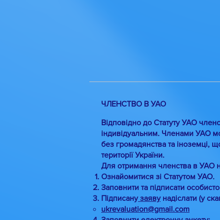
ЧЛЕНСТВО В УАО
Відповідно до Статуту УАО членс
індивідуальним. Членами УАО мо
без громадянства та іноземці, щ
території України.
Для отримання членства в УАО 
Ознайомитися зі Статутом УАО.
Заповнити та підписати особист
Підписану
заяву
надіслати (у ск
ukrevaluation@gmail.com
Заповнити електронну анкету: