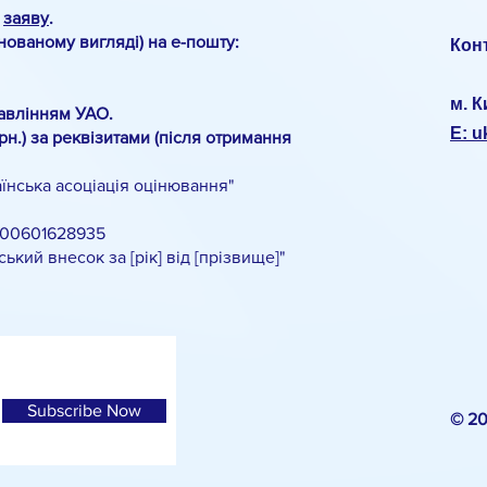
о
заяву
.
анованому вигляді) на е-пошту:
Кон
м. К
авлінням УАО.
E: 
рн.) за реквізитами (після отримання
нська асоціація оцінювання"
00601628935
й внесок за [рік] від [прізвище]"
Subscribe Now
© 2