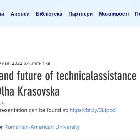
ни
Анонси
Бібліотека
Партнери
Можливості
По
 квіт. 2022 р.
Читати 1 хв
 and future of technicalassistance
Olha Krasovska
р.
resentation can be found at: 
https://bit.ly/3Ltpcdl
r 
Romanian-American University