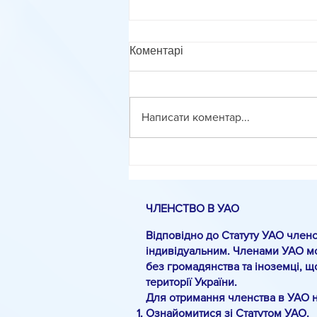
Коментарі
Написати коментар...
Методика оцінювання
фасилітованого діалогу
ЧЛЕНСТВО В УАО
Відповідно до Статуту УАО членс
індивідуальним. Членами УАО мо
без громадянства та іноземці, щ
території України.
Для отримання членства в УАО 
Ознайомитися зі Статутом УАО.