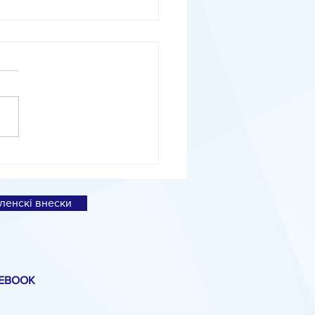
іальне дослідження
вленко про експортні
ції
ленскі внески
EBOOK