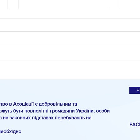
#КіноМіО
Спец
О.Па
санк
Ч
тво в Асоціації є добровільним та
жуть бути повнолітні громадяни України, особи
о на законних підставах перебувають на
FAC
необхідно