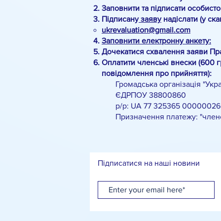
Заповнити та підписати особист
Підписану
заяву
надіслати (у ск
ukrevaluation@gmail.com
Заповнити електронну анкету:
Дочекатися схвалення заяви Пр
Оплатити членські внески (600 г
повідомлення про прийняття):
Громадська організація "Украї
ЄДРПОУ 38800860
р/р: UA 77 325365 00000026
Призначення платежу: "членськи
Підписатися на наші новини