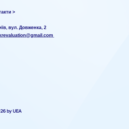
такти >
иїв, вул. Довженка, 2
ukrevaluation@gmail.com
026 by UEA