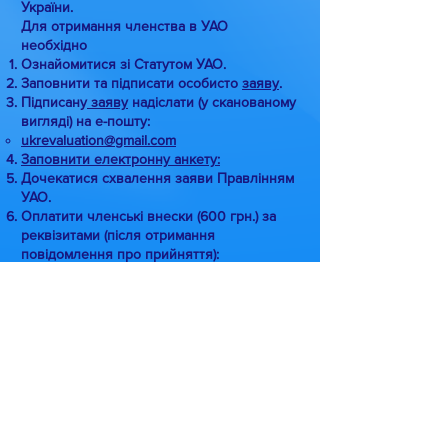
України.
Для отримання членства в УАО
необхідно
Ознайомитися зі Статутом УАО.
Заповнити та підписати особисто
заяву
.
Підписану
заяву
надіслати (у сканованому
вигляді) на е-пошту:
ukrevaluation@gmail.com
Заповнити електронну анкету:
Дочекатися схвалення заяви Правлінням
УАО.
Оплатити членські внески (600 грн.) за
реквізитами (після отримання
повідомлення про прийняття):
Громадська організація "Українська
асоціація оцінювання"
ЄДРПОУ
38800860
р/р: UA
77 325365
0000002600601628935
Призначення платежу: "членський
внесок за [рік] від [прізвище]"