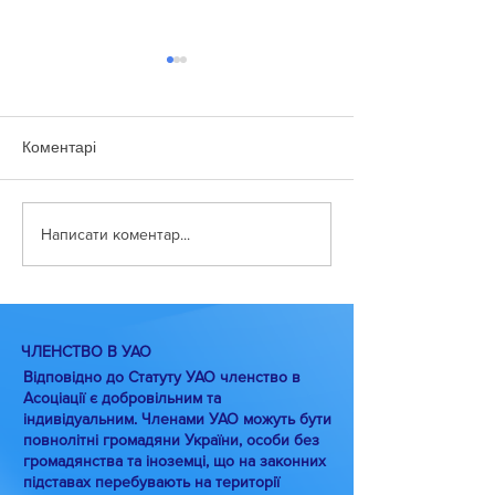
Коментарі
#КіноМіО
Спеціальне дос
Написати коментар...
О.Павленко про
експортні санкці
ЧЛЕНСТВО В УАО
Відповідно до Статуту УАО членство в
Асоціації є добровільним та
індивідуальним. Членами УАО можуть бути
повнолітні громадяни України, особи без
громадянства та іноземці, що на законних
підставах перебувають на території