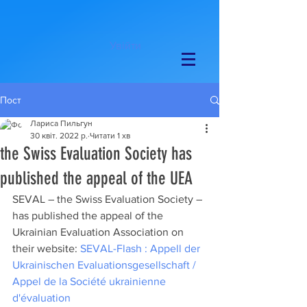
Увійти
Пост
Лариса Пильгун
30 квіт. 2022 р.
Читати 1 хв
the Swiss Evaluation Society has
published the appeal of the UEA
SEVAL – the Swiss Evaluation Society – 
has published the appeal of the 
Ukrainian Evaluation Association on 
their website: 
SEVAL-Flash : Appell der 
Ukrainischen Evaluationsgesellschaft / 
Appel de la Société ukrainienne 
d'évaluation